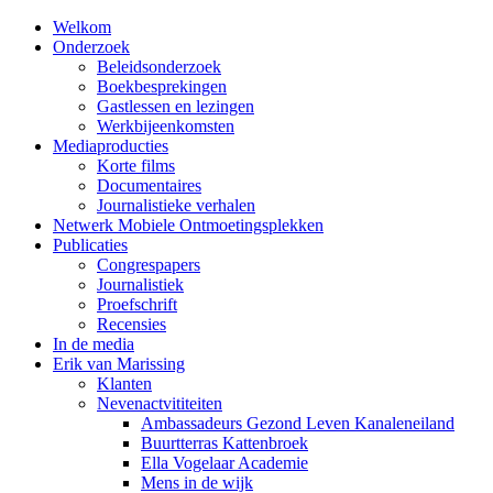
Welkom
Onderzoek
Beleidsonderzoek
Boekbesprekingen
Gastlessen en lezingen
Werkbijeenkomsten
Mediaproducties
Korte films
Documentaires
Journalistieke verhalen
Netwerk Mobiele Ontmoetingsplekken
Publicaties
Congrespapers
Journalistiek
Proefschrift
Recensies
In de media
Erik van Marissing
Klanten
Nevenactvititeiten
Ambassadeurs Gezond Leven Kanaleneiland
Buurtterras Kattenbroek
Ella Vogelaar Academie
Mens in de wijk