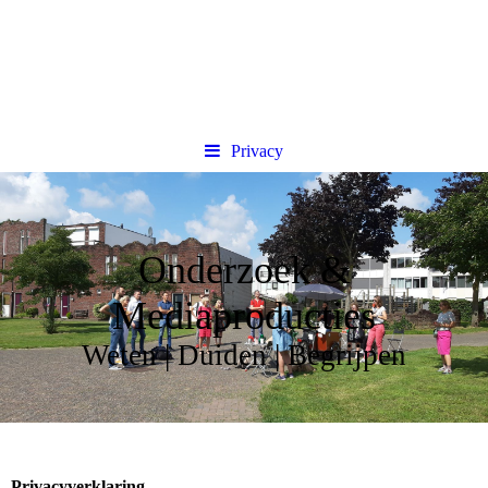
Privacy
Onderzoek &
Mediaproducties
Weten | Duiden | Begrijpen
Privacyverklaring