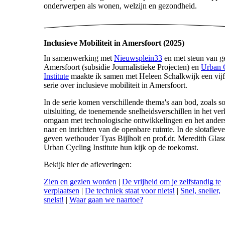
onderwerpen als wonen, welzijn en gezondheid.
Inclusieve Mobiliteit in Amersfoort (2025)
In samenwerking met
Nieuwsplein33
en met steun van 
Amersfoort (subsidie Journalistieke Projecten) en
Urban 
Institute
maakte ik samen met Heleen Schalkwijk een vijf
serie over inclusieve mobiliteit in Amersfoort.
In de serie komen verschillende thema's aan bod, zoals so
uitsluiting, de toenemende snelheidsverschillen in het ver
omgaan met technologische ontwikkelingen en het anders
naar en inrichten van de openbare ruimte. In de slotaflev
geven wethouder Tyas Bijlholt en prof.dr. Meredith Glase
Urban Cycling Institute hun kijk op de toekomst.
Bekijk hier de afleveringen:
Zien en gezien worden
|
De vrijheid om je zelfstandig te
verplaatsen
|
De techniek staat voor niets!
|
Snel, sneller,
snelst!
|
Waar gaan we naartoe?