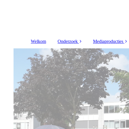
Welkom
Onderzoek
Mediaproducties
Beleidsonderzoek
Korte films
Boekbesprekingen
Documentaires
Gastlessen en
Journalistieke
lezingen
verhalen
Werkbijeenkomsten