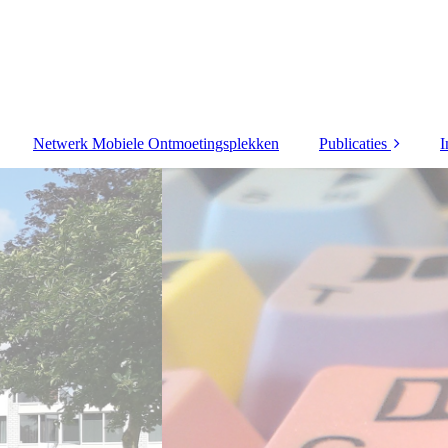
Netwerk Mobiele Ontmoetingsplekken
Publicaties
I
Congrespapers
Journalistiek
Proefschrift
Recensies