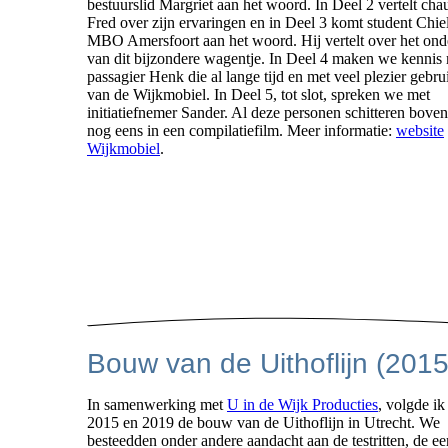
bestuurslid Margriet aan het woord. In Deel 2 vertelt cha
Fred over zijn ervaringen en in Deel 3 komt student Chie
MBO Amersfoort aan het woord. Hij vertelt over het on
van dit bijzondere wagentje. In Deel 4 maken we kennis
passagier Henk die al lange tijd en met veel plezier gebr
van de Wijkmobiel. In Deel 5, tot slot, spreken we met
initiatiefnemer Sander. Al deze personen schitteren bove
nog eens in een compilatiefilm. Meer informatie:
website
Wijkmobiel
.
Bouw van de Uithoflijn (201
In samenwerking met
U in de Wijk Producties
, volgde ik
2015 en 2019 de bouw van de Uithoflijn in Utrecht. We
besteedden onder andere aandacht aan de testritten, de eer