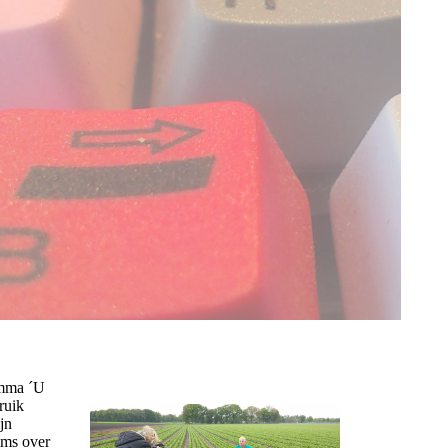
amma ´U
ruik
jn
lms over