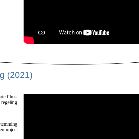
g (2021)
te films
 regeling
estemming
enproject