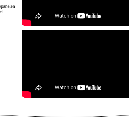
epanelen
elt