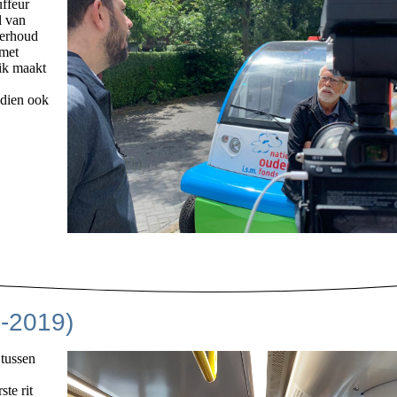
uffeur
l van
derhoud
 met
uik maakt
ndien ook
5-2019)
 tussen
ste rit