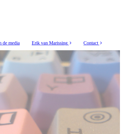
n de media
Erik van Marissing
Contact
Klanten
Privacy
Nevenactvititeiten
Onderzoekers-
collectief
Samenwerkings-
partners