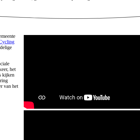
gemeente
Cycling
delige
ciale
keer, het
 kijken
ering
r van het