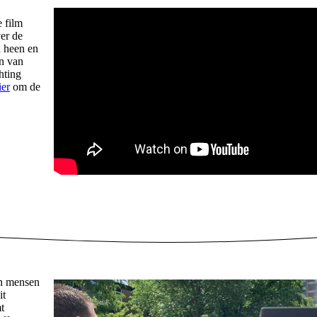
 film
er de
n heen en
un van
hting
ier
om de
an mensen
it
t